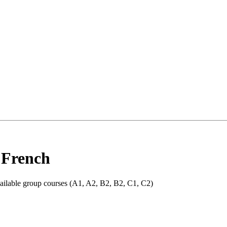
 French
 available group courses (A1, A2, B2, B2, C1, C2)