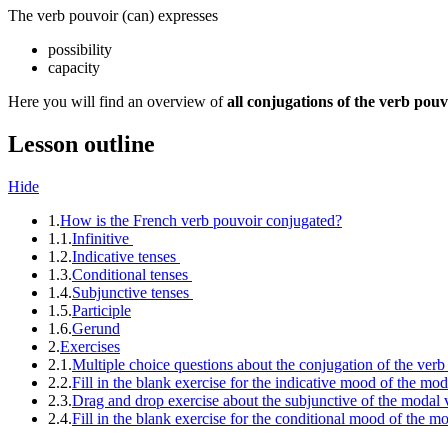
The verb
pouvoir
(can) expresses
possibility
capacity
Here you will find an overview of
all conjugations of the verb pouv
Lesson outline
Hide
1.
How is the French verb pouvoir conjugated?
1.1.
Infinitive
1.2.
Indicative tenses
1.3.
Conditional tenses
1.4.
Subjunctive tenses
1.5.
Participle
1.6.
Gerund
2.
Exercises
2.1.
Multiple choice questions about the conjugation of the verb
2.2.
Fill in the blank exercise for the indicative mood of the mo
2.3.
Drag and drop exercise about the subjunctive of the modal 
2.4.
Fill in the blank exercise for the conditional mood of the m