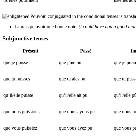
ils/elles pourraient
ils/elles au
'Pouvoir' conjuguated in the conditional tenses is transla
J'aurais pu avoir une bonne note.
(I could have had a good mar
Subjunctive tenses
Présent
Passé
Im
que je puisse
que j’aie pu
que je puss
que tu puisses
que tu aies pu
que tu puss
qu’il/elle puisse
qu’il/elle ait pu
qu’il/elle p
que nous puissions
que nous ayons pu
que nous p
que vous puissiez
que vous ayez pu
que vous p