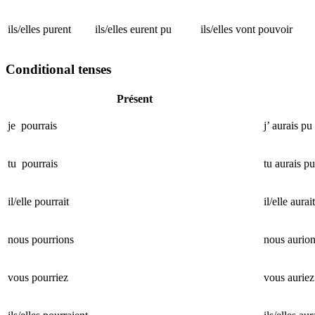
ils/elles purent
ils/elles eurent pu
ils/elles vont pouvoir
Conditional tenses
Présent
je pourrais
j’ aurais pu
tu pourrais
tu aurais pu
il/elle pourrait
il/elle aurai
nous pourrions
nous aurio
vous pourriez
vous auriez