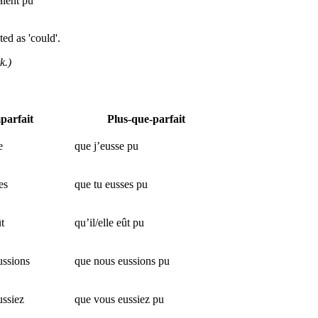
raient pu
ted as 'could'.
k.)
parfait
Plus-que-parfait
e
que j’eusse pu
es
que tu eusses pu
ût
qu’il/elle eût pu
ussions
que nous eussions pu
ussiez
que vous eussiez pu