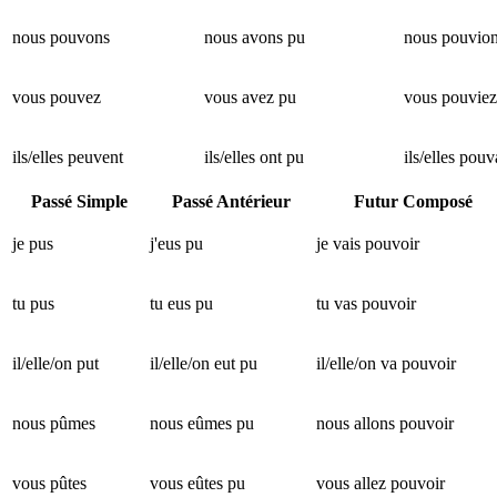
nous pouvons
nous avons pu
nous pouvio
vous pouvez
vous avez pu
vous pouviez
ils/elles peuvent
ils/elles ont pu
ils/elles pouv
Passé Simple
Passé Antérieur
Futur Composé
je pus
j'eus pu
je vais pouvoir
tu pus
tu eus pu
tu vas pouvoir
il/elle/on put
il/elle/on eut pu
il/elle/on va pouvoir
nous pûmes
nous eûmes pu
nous allons pouvoir
vous pûtes
vous eûtes pu
vous allez pouvoir