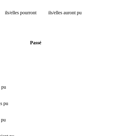
ils/elles pourront
ils/elles auront pu
Passé
t pu
ns pu
 pu