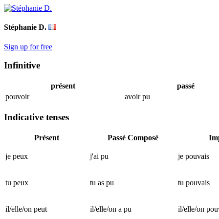
Stéphanie D.
Sign up for free
Infinitive
présent
passé
pouvoir
avoir pu
Indicative tenses
Présent
Passé Composé
Im
je peux
j'ai pu
je pouvais
tu peux
tu as pu
tu pouvais
il/elle/on peut
il/elle/on a pu
il/elle/on pou