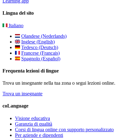
Learning app
Lingua del sito
Italiano
Olandese (Nederlands)
Inglese (English)
Tedesco (Deutsch)
Francese (Français)
Spagnolo (Español)
Frequenta lezioni di lingue
Trova un insegnante nella tua zona o segui lezioni online.
Trova un insegnante
coLanguage
Visione educativa
Garanzia di qualità
Corsi di lingua online con supporto personalizzato
Per aziende e dipendenti