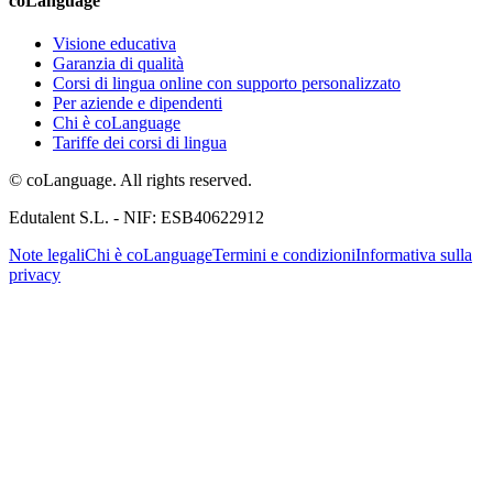
coLanguage
Visione educativa
Garanzia di qualità
Corsi di lingua online con supporto personalizzato
Per aziende e dipendenti
Chi è coLanguage
Tariffe dei corsi di lingua
© coLanguage. All rights reserved.
Edutalent S.L. - NIF: ESB40622912
Note legali
Chi è coLanguage
Termini e condizioni
Informativa sulla
privacy