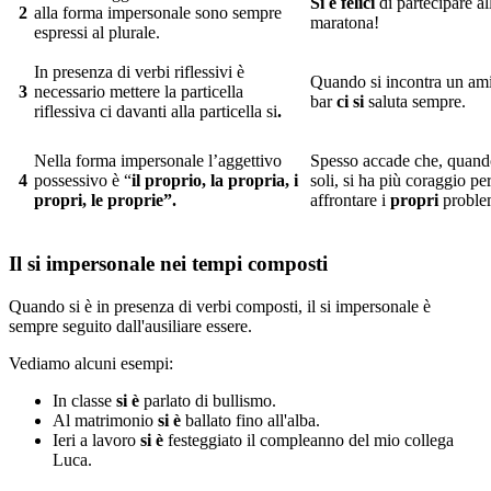
Si è felici
di partecipare al
2
alla forma impersonale sono sempre
maratona!
espressi al plurale.
In presenza di verbi riflessivi è
Quando si incontra un ami
3
necessario mettere la particella
bar
ci si
saluta sempre.
riflessiva ci davanti alla particella si
.
Nella forma impersonale l’aggettivo
Spesso accade che, quando
4
possessivo è “
il proprio, la propria, i
soli, si ha più coraggio pe
propri, le proprie”.
affrontare i
propri
proble
Il si impersonale nei tempi composti
Quando si è in presenza di verbi composti, il si impersonale è
sempre seguito dall'ausiliare essere.
Vediamo alcuni esempi:
In classe
si è
parlato di bullismo.
Al matrimonio
si è
ballato fino all'alba.
Ieri a lavoro
si è
festeggiato il compleanno del mio collega
Luca.