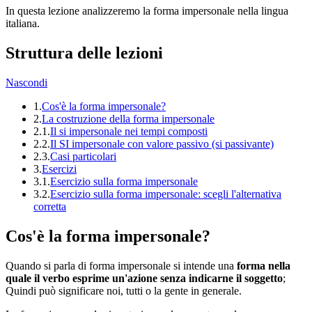
In questa lezione analizzeremo la forma impersonale nella lingua
italiana.
Struttura delle lezioni
Nascondi
1.
Cos'è la forma impersonale?
2.
La costruzione della forma impersonale
2.1.
Il si impersonale nei tempi composti
2.2.
Il SI impersonale con valore passivo (si passivante)
2.3.
Casi particolari
3.
Esercizi
3.1.
Esercizio sulla forma impersonale
3.2.
Esercizio sulla forma impersonale: scegli l'alternativa
corretta
Cos'è la forma impersonale?
Quando si parla di forma impersonale si intende una
forma nella
quale il verbo esprime un'azione senza indicarne il soggetto
;
Quindi può significare noi, tutti o la gente in generale.