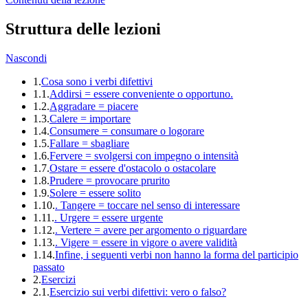
Struttura delle lezioni
Nascondi
1.
Cosa sono i verbi difettivi
1.1.
Addirsi = essere conveniente o opportuno.
1.2.
Aggradare = piacere
1.3.
Calere = importare
1.4.
Consumere = consumare o logorare
1.5.
Fallare = sbagliare
1.6.
Fervere = svolgersi con impegno o intensità
1.7.
Ostare = essere d'ostacolo o ostacolare
1.8.
Prudere = provocare prurito
1.9.
Solere = essere solito
1.10.
. Tangere = toccare nel senso di interessare
1.11.
. Urgere = essere urgente
1.12.
. Vertere = avere per argomento o riguardare
1.13.
. Vigere = essere in vigore o avere validità
1.14.
Infine, i seguenti verbi non hanno la forma del participio
passato
2.
Esercizi
2.1.
Esercizio sui verbi difettivi: vero o falso?