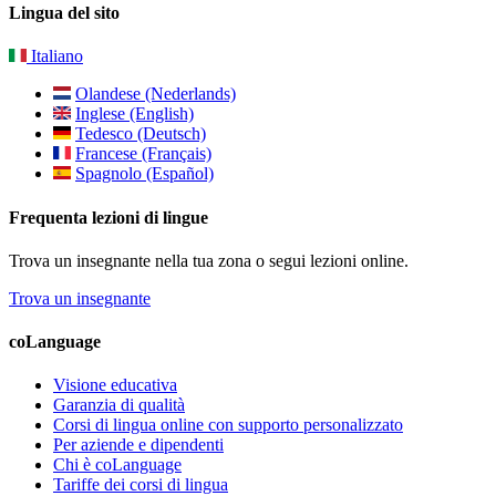
Lingua del sito
Italiano
Olandese (Nederlands)
Inglese (English)
Tedesco (Deutsch)
Francese (Français)
Spagnolo (Español)
Frequenta lezioni di lingue
Trova un insegnante nella tua zona o segui lezioni online.
Trova un insegnante
coLanguage
Visione educativa
Garanzia di qualità
Corsi di lingua online con supporto personalizzato
Per aziende e dipendenti
Chi è coLanguage
Tariffe dei corsi di lingua