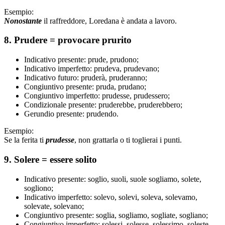
Esempio:
Nonostante
il raffreddore, Loredana è andata a lavoro.
8. Prudere = provocare prurito
Indicativo presente: prude, prudono;
Indicativo imperfetto: prudeva, prudevano;
Indicativo futuro: pruderà, pruderanno;
Congiuntivo presente: pruda, prudano;
Congiuntivo imperfetto: prudesse, prudessero;
Condizionale presente: pruderebbe, pruderebbero;
Gerundio presente: prudendo.
Esempio:
Se la ferita ti
prudesse
, non grattarla o ti toglierai i punti.
9. Solere = essere solito
Indicativo presente: soglio, suoli, suole sogliamo, solete,
sogliono;
Indicativo imperfetto: solevo, solevi, soleva, solevamo,
solevate, solevano;
Congiuntivo presente: soglia, sogliamo, sogliate, sogliano;
Congiuntivo imperfetto: solessi, solesse, solessimo, soleste,