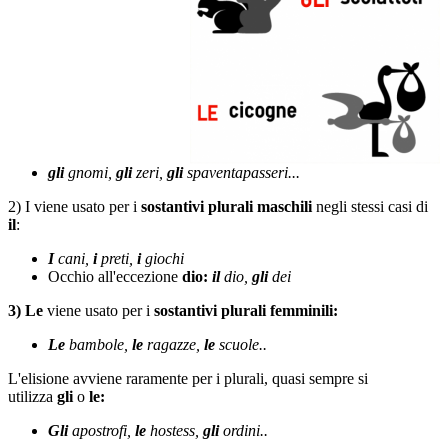
gli
gnomi,
gli
zeri,
gli
spaventapasseri...
2) I viene usato per i
sostantivi plurali maschili
negli stessi casi di
il
:
I
cani,
i
preti,
i
giochi
Occhio all'eccezione
dio:
il
dio,
gli
dei
3) Le
viene usato per i
sostantivi plurali femminili:
Le
bambole,
le
ragazze,
le
scuole..
L'elisione avviene raramente per i plurali, quasi sempre si
utilizza
gli
o
le:
Gli
apostrofi,
le
hostess,
gli
ordini..