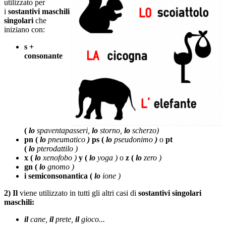
utilizzato per
i
sostantivi maschili
singolari
che
iniziano con:
s +
consonante
(
lo
spaventapasseri,
lo
storno,
lo
scherzo)
pn (
lo
pneumatico
)
ps (
lo
pseudonimo
)
o
pt
(
lo
pterodattilo )
x (
lo
xenofobo )
y (
lo
yoga )
o
z (
lo
zero )
gn (
lo
gnomo )
i semiconsonantica (
lo
ione )
2) Il
viene utilizzato in tutti gli altri casi di
sostantivi singolari
maschili:
il
cane,
il
prete,
il
gioco...