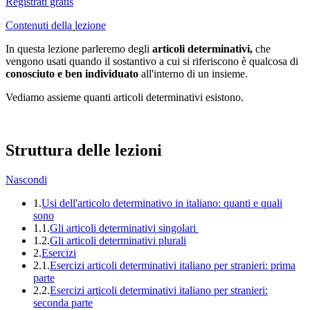
Registrati gratis
Contenuti della lezione
In questa lezione parleremo degli
articoli determinativi,
che
vengono usati quando il sostantivo a cui si riferiscono è qualcosa di
conosciuto e ben individuato
all'interno di un insieme.
Vediamo assieme quanti articoli determinativi esistono.
Struttura delle lezioni
Nascondi
1.
Usi dell'articolo determinativo in italiano: quanti e quali
sono
1.1.
Gli articoli determinativi singolari
1.2.
Gli articoli determinativi plurali
2.
Esercizi
2.1.
Esercizi articoli determinativi italiano per stranieri: prima
parte
2.2.
Esercizi articoli determinativi italiano per stranieri:
seconda parte