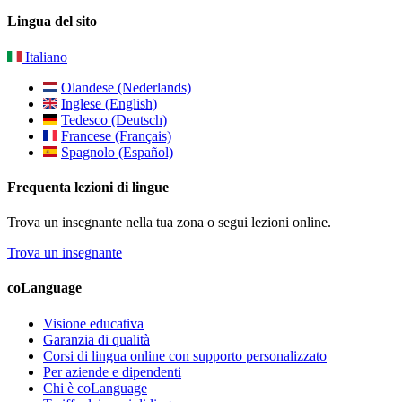
Lingua del sito
Italiano
Olandese (Nederlands)
Inglese (English)
Tedesco (Deutsch)
Francese (Français)
Spagnolo (Español)
Frequenta lezioni di lingue
Trova un insegnante nella tua zona o segui lezioni online.
Trova un insegnante
coLanguage
Visione educativa
Garanzia di qualità
Corsi di lingua online con supporto personalizzato
Per aziende e dipendenti
Chi è coLanguage