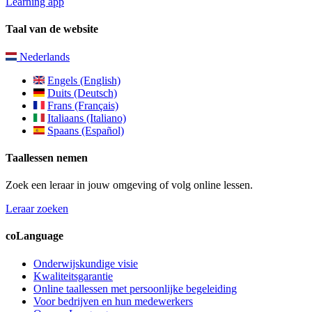
Learning app
Taal van de website
Nederlands
Engels (English)
Duits (Deutsch)
Frans (Français)
Italiaans (Italiano)
Spaans (Español)
Taallessen nemen
Zoek een leraar in jouw omgeving of volg online lessen.
Leraar zoeken
coLanguage
Onderwijskundige visie
Kwaliteitsgarantie
Online taallessen met persoonlijke begeleiding
Voor bedrijven en hun medewerkers