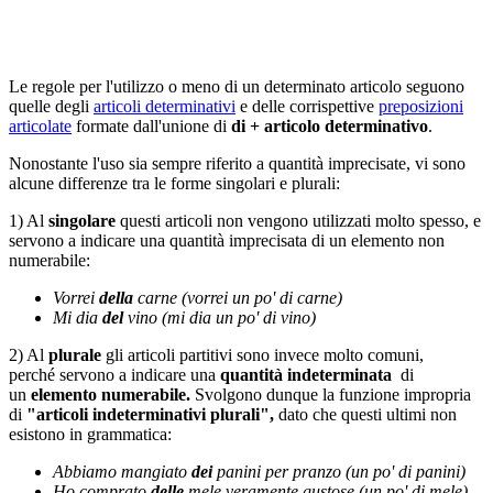
Le regole per l'utilizzo o meno di un determinato articolo seguono
quelle degli
articoli determinativi
e delle corrispettive
preposizioni
articolate
formate dall'unione di
di + articolo determinativo
.
Nonostante l'uso sia sempre riferito a quantità imprecisate, vi sono
alcune differenze tra le forme singolari e plurali:
1) Al
singolare
questi articoli non vengono utilizzati molto spesso, e
servono a indicare una quantità imprecisata di un elemento non
numerabile:
Vorrei
della
carne (vorrei un po' di carne)
Mi dia
del
vino (mi dia un po' di vino)
2) Al
plurale
gli articoli partitivi sono invece molto comuni,
perché servono a indicare una
quantità indeterminata
di
un
elemento numerabile.
Svolgono dunque la funzione impropria
di
"articoli indeterminativi plurali",
dato che questi ultimi non
esistono in grammatica:
Abbiamo mangiato
dei
panini per pranzo (un po' di panini)
Ho comprato
delle
mele veramente gustose (un po' di mele)