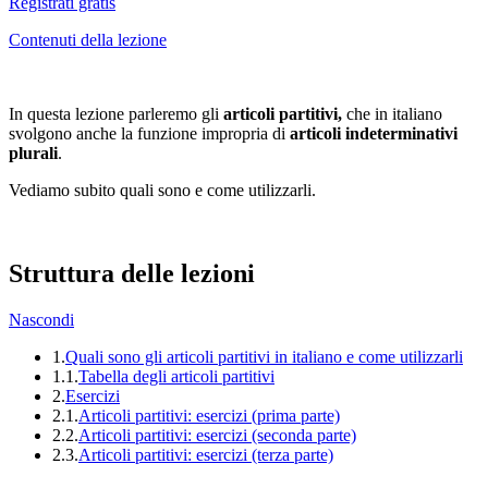
Registrati gratis
Contenuti della lezione
In questa lezione parleremo gli
articoli partitivi,
che in italiano
svolgono anche la funzione impropria di
articoli indeterminativi
plurali
.
Vediamo subito quali sono e come utilizzarli.
Struttura delle lezioni
Nascondi
1.
Quali sono gli articoli partitivi in italiano e come utilizzarli
1.1.
Tabella degli articoli partitivi
2.
Esercizi
2.1.
Articoli partitivi: esercizi (prima parte)
2.2.
Articoli partitivi: esercizi (seconda parte)
2.3.
Articoli partitivi: esercizi (terza parte)