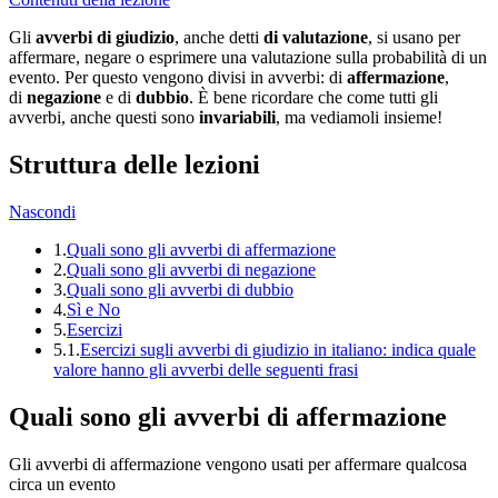
Gli
avverbi di giudizio
,
anche detti
di valutazione
, si usano per
affermare, negare o esprimere una valutazione sulla probabilità di un
evento. Per questo vengono divisi in avverbi: di
affermazione
,
di
negazione
e di
dubbio
. È bene ricordare che come tutti gli
avverbi, anche questi sono
invariabili
, ma vediamoli insieme!
Struttura delle lezioni
Nascondi
1.
Quali sono gli avverbi di affermazione
2.
Quali sono gli avverbi di negazione
3.
Quali sono gli avverbi di dubbio
4.
Sì e No
5.
Esercizi
5.1.
Esercizi sugli avverbi di giudizio in italiano: indica quale
valore hanno gli avverbi delle seguenti frasi
Quali sono gli avverbi di affermazione
Gli avverbi di affermazione vengono usati per affermare qualcosa
circa un evento