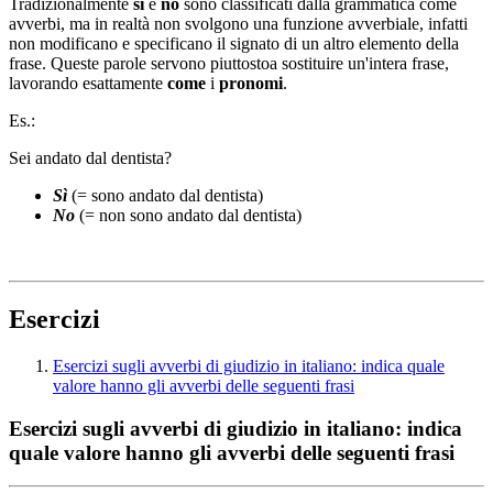
Tradizionalmente
sì
e
no
sono classificati dalla grammatica come
avverbi, ma in realtà non svolgono una funzione avverbiale, infatti
non modificano e specificano il signato di un altro elemento della
frase. Queste parole servono piuttostoa sostituire un'intera frase,
lavorando esattamente
come
i
pronomi
.
Es.:
Sei andato dal dentista?
Sì
(= sono andato dal dentista)
No
(= non sono andato dal dentista)
Esercizi
Esercizi sugli avverbi di giudizio in italiano: indica quale
valore hanno gli avverbi delle seguenti frasi
Esercizi sugli avverbi di giudizio in italiano: indica
quale valore hanno gli avverbi delle seguenti frasi