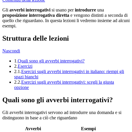
Gli
avverbi interrogativi
si usano per
introdurre
una
proposizione interrogativa
diretta
e vengono distinti a seconda di
quello che riguardano. In questa lezioni li vedremo insieme ad alcuni
esempi.
Struttura delle lezioni
Nascondi
1.
Quali sono gli avverbi interrogativi?
2.
Esercizi
2.1.
Esercizi sugli avverbi interrogativi in italiano: riempi gli
spazi bianchi
2.2.
Esercizi sugli avverbi interrogativi: scegli la giusta
opzione
Quali sono gli avverbi interrogativi?
Gli avverbi interrogativi servono ad introdurre una domanda e si
distinguono in base a ciò che riguardano
Avverbi
Esempi