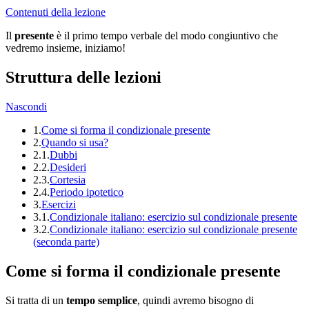
Contenuti della lezione
Il
presente
è il primo tempo verbale del modo congiuntivo che
vedremo insieme, iniziamo!
Struttura delle lezioni
Nascondi
1.
Come si forma il condizionale presente
2.
Quando si usa?
2.1.
Dubbi
2.2.
Desideri
2.3.
Cortesia
2.4.
Periodo ipotetico
3.
Esercizi
3.1.
Condizionale italiano: esercizio sul condizionale presente
3.2.
Condizionale italiano: esercizio sul condizionale presente
(seconda parte)
Come si forma il condizionale presente
Si tratta di un
tempo semplice
, quindi avremo bisogno di