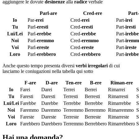
aggiungere le dovute
desinenze
alla
radice
verbale
Parl-are
Cred-ere
Part-
Io
Par-
erei
Cred-
erei
Part-
irei
Tu
Parl-
eresti
Cred-
eresti
Part-
iresti
Lui/Lei
Parl-
erebbe
Cred-
erebbe
Part-
irebbe
Noi
Parl-
eremmo
Cred-
eremmo
Part-
iremm
Voi
Parl-
ereste
Cred-
ereste
Part-
ireste
Loro
Parl-
erebbero
Cred-
erebbero
Part-
irebbe
Anche questo tempo presenta diversi
verbi irregolari
di cui
lasciamo le coniugazioni nella tabella qui sotto
F-are
D-are
Ten-ere
B-ere
Riman-ere
Io
Farei
Darei
Terrei
Berrei
Rimarrei
S
Tu
Faresti
Daresti
Terresti
Berresti
Rimarresti
S
Lui/Lei
Farebbe
Darebbe
Terrebbe
Berrebbe
Rimarrebbe
S
Noi
Faremmo
Daremmo
Terremmo
Berremmo
Rimarremmo
S
Voi
Fareste
Dareste
Terreste
Berreste
Rimarreste
S
Loro
Farebbero
Darebbero
Terremmo
Berrebbero
Rimarrebbero
S
Hai una domanda?