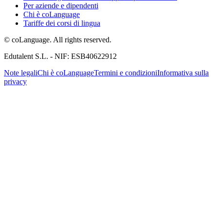
Per aziende e dipendenti
Chi è coLanguage
Tariffe dei corsi di lingua
© coLanguage. All rights reserved.
Edutalent S.L. - NIF: ESB40622912
Note legali
Chi è coLanguage
Termini e condizioni
Informativa sulla
privacy