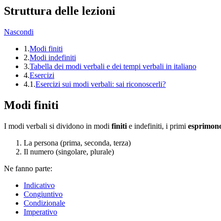
Struttura delle lezioni
Nascondi
1.
Modi finiti
2.
Modi indefiniti
3.
Tabella dei modi verbali e dei tempi verbali in italiano
4.
Esercizi
4.1.
Esercizi sui modi verbali: sai riconoscerli?
Modi finiti
I modi verbali si dividono in
modi
finiti
e indefiniti, i primi
esprimon
La persona (prima, seconda, terza)
Il numero (singolare, plurale)
Ne fanno parte:
Indicativo
Congiuntivo
Condizionale
Imperativo