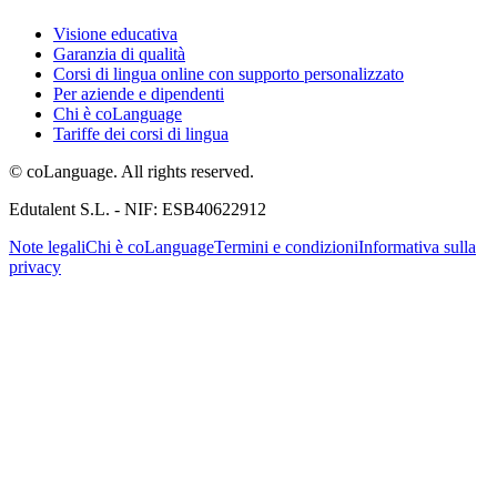
Visione educativa
Garanzia di qualità
Corsi di lingua online con supporto personalizzato
Per aziende e dipendenti
Chi è coLanguage
Tariffe dei corsi di lingua
© coLanguage. All rights reserved.
Edutalent S.L. - NIF: ESB40622912
Note legali
Chi è coLanguage
Termini e condizioni
Informativa sulla
privacy