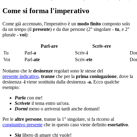
Come si forma l'imperativo
Come già accennato, l'imperativo è un
modo finito
composto solo
da un tempo (il
presente
) e da due persone (2° singolare
-
tu
, e 2°
plurale -
voi
):
Parl-are
Scriv-ere
Tu
Parl-
a
Scriv-
i
Do
Voi
Parl-
ate
Scriv-
ete
Do
Notiamo che le
desinenze
regolari sono le stesse del
presente indicativo
,
tranne
che per la
prima coniugazione
, dove la
desinenza -
i
viene sostituita dalla desinenza -
a
.
Ecco qualche
esempio:
Parla
con me!
Scrivete
il tema entro un'ora.
Dormi
meno o arriverai tardi anche domani!
Per le
altre persone
, tranne la 1° singolare, si fa ricorso al
congiuntivo presente
che in questo caso viene definito
esortativo
.
Sia
libero di amare chi vuole!