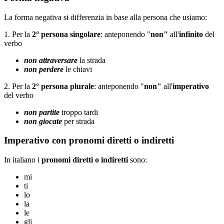
La forma negativa si differenzia in base alla persona che usiamo:
1. Per la
2° persona singolare
: anteponendo "
non"
all'
infinito
del
verbo
non attraversare
la strada
non perdere
le chiavi
2. Per la
2° persona plurale
: anteponendo "
non"
all'
imperativo
del verbo
non partite
troppo tardi
non giocate
per strada
Imperativo con pronomi diretti o indiretti
In italiano i
pronomi diretti o indiretti
sono:
mi
ti
lo
la
le
gli