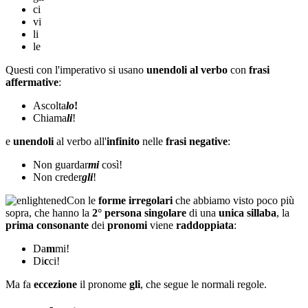
ci
vi
li
le
Questi con l'imperativo si usano
unendoli al verbo
con
frasi
affermative
:
Ascolta
lo
!
Chiama
li
!
e
unendoli
al verbo all'
infinito
nelle
frasi negative
:
Non guardar
mi
così!
Non creder
gli
!
Con le
forme irregolari
che abbiamo visto poco più
sopra, che hanno la
2° persona singolare
di una
unica sillaba
, la
prima consonante
dei
pronomi
viene
raddoppiata
:
Da
m
mi!
Di
c
ci!
Ma fa
eccezione
il pronome
gli
, che segue le normali regole.