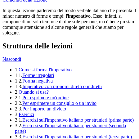
In questa lezione parleremo del modo verbale italiano che presenta il
minor numero di forme e tempi: l'
imperativo.
Esso, infatti, si
compone di un solo tempo e di due sole persone, ma è bene prestare
comunque attenzione ad alcune regole generali che stiamo per
spiegare.
Struttura delle lezioni
Nascondi
1.
Come si forma l'imperativo
1.1.
Forme irregolari
1.2.
Forma negativa
1.3.
Imperativo con pronomi diretti o indiretti
2.
Quando si usa?
2.1.
Per esprimere un'ordine
2.2.
Per esprimere un consiglio​ o un invito
2.3.
Per imporre un divieto
3.
Esercizi
3.1.
Esercizi sull'imperativo italiano per stranieri (prima parte)
3.2.
Esercizi sull'imperativo italiano per stranieri (seconda
parte)
3.3.
Esercizi sull'imperativo italiano per stranieri (terza parte)