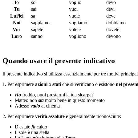
Io
so
voglio
devo
Tu
sai
vuoi
devi
Lui/lei
sa
vuole
deve
Noi
sappiamo
vogliamo
dobbiamo
Voi
sapete
volete
dovete
Loro
sanno
vogliono
devono
Quando usare il presente indicativo
Il presente indicativo si utilizza essenzialmente per tre motivi principal
1. Per esprimere
azioni
o
stati
che si verificano o esistono
nel presen
Ho
freddo, puoi prestarmi la tua sicarpa?
Matteo non
sta
molto bene in questo momento
Adesso
vado
al cinema
2. Per esprimere
verità assolute
e generalmente riconosciute:
D'estate
fa
caldo
Il sole
è
una stella
La Luna
gira
intorno alla Terra