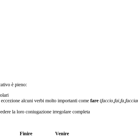
cativo è pieno:
olari
no eccezione alcuni verbi molto importanti come
fare
(
faccio,fai,fa,facci
edere la loro coniugazione irregolare completa
Finire
Venire