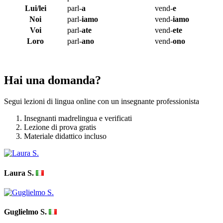
Lui/lei
parl-
a
vend-
e
Noi
parl-
iamo
vend-
iamo
Voi
parl-
ate
vend-
ete
Loro
parl-
ano
vend-
ono
Hai una domanda?
Segui lezioni di lingua online con un insegnante professionista
Insegnanti madrelingua e verificati
Lezione di prova gratis
Materiale didattico incluso
Laura S.
Guglielmo S.