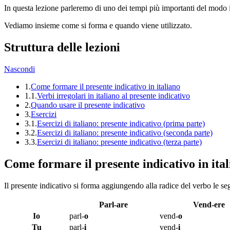
In questa lezione parleremo di uno dei tempi più importanti del modo i
Vediamo insieme come si forma e quando viene utilizzato.
Struttura delle lezioni
Nascondi
1.
Come formare il presente indicativo in italiano
1.1.
Verbi irregolari in italiano al presente indicativo
2.
Quando usare il presente indicativo
3.
Esercizi
3.1.
Esercizi di italiano: presente indicativo (prima parte)
3.2.
Esercizi di italiano: presente indicativo (seconda parte)
3.3.
Esercizi di italiano: presente indicativo (terza parte)
Come formare il presente indicativo in ita
Il presente indicativo si forma aggiungendo alla radice del verbo le se
Parl-are
Vend-ere
Io
parl-
o
vend-
o
Tu
parl-
i
vend-
i