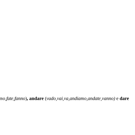
amo,fate,fanno
)
, andare
(
vado,vai,va,andiamo,andate,vanno)
e
dare