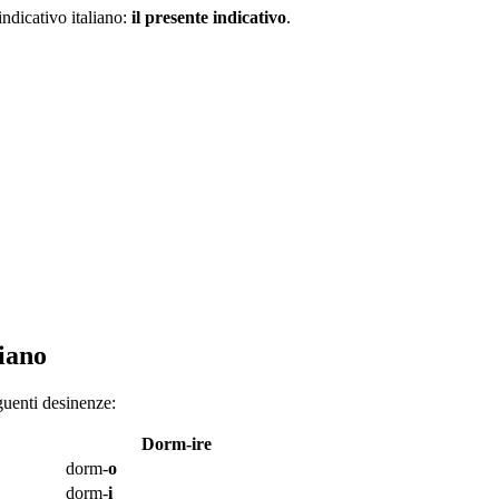
ndicativo italiano:
il presente indicativo
.
liano
guenti desinenze:
Dorm-ire
dorm-
o
dorm-
i