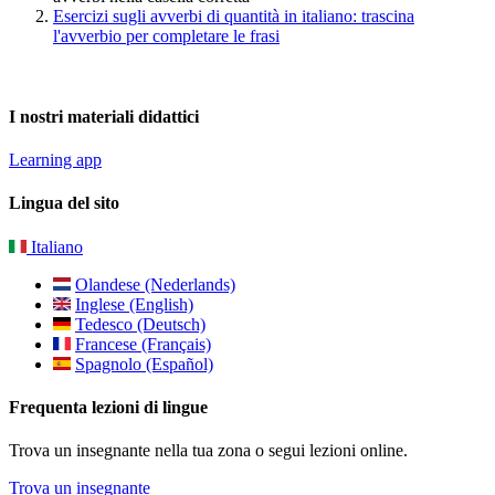
Esercizi sugli avverbi di quantità in italiano: trascina
l'avverbio per completare le frasi
I nostri materiali didattici
Learning app
Lingua del sito
Italiano
Olandese (Nederlands)
Inglese (English)
Tedesco (Deutsch)
Francese (Français)
Spagnolo (Español)
Frequenta lezioni di lingue
Trova un insegnante nella tua zona o segui lezioni online.
Trova un insegnante