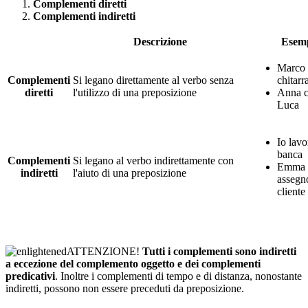
Complementi diretti
Complementi indiretti
Descrizione
Esem
Marco 
Complementi
Si legano direttamente al verbo senza
chitarr
diretti
l'utilizzo di una preposizione
Anna 
Luca
Io lavo
banca
Complementi
Si legano al verbo indirettamente con
Emma 
indiretti
l'aiuto di una preposizione
assegn
cliente
ATTENZIONE!
Tutti i complementi sono indiretti
a eccezione del complemento oggetto e dei complementi
predicativi
. Inoltre i complementi di tempo e di distanza, nonostante
indiretti, possono non essere preceduti da preposizione.