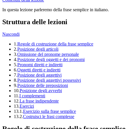
In questa lezione parleremo della frase semplice in italiano.
Struttura delle lezioni
Nascondi
1.
Regole di costruzione della frase semplice
2.
Posizione degli articoli
3.
Omissione del pronome personale
4.
Posizione degli oggetti e dei pronomi
5.
Pronomi diretti e indiretti
6.
Oggetti diretti e indiretti
7.
Posizione degli aggettivi
8.
Posizione degli aggettivi possessivi
9.
Posizione delle preposizioni
10.
Posizione degli avverbi
11.
I complementi
12.
La frase indipendente
13.
Esercizi
13.1.
Esercizio sulla frase semplice
13.2.
Costruisci le frasi complesse
Regole di costruzione della frase semplice