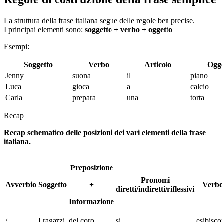
La struttura della frase italiana segue delle regole ben precise.
I principai elementi sono:
soggetto + verbo + oggetto
Esempi:
Soggetto
Verbo
Articolo
Ogg
Jenny
suona
il
piano
Luca
gioca
a
calcio
Carla
prepara
una
torta
Recap
Recap schematico delle posizioni dei vari elementi della frase
italiana.
Preposizione
Pronomi
Avverbio
Soggetto
+
Verb
diretti/indiretti/riflessivi
Informazione
/
I ragazzi
del coro
si
esibisc