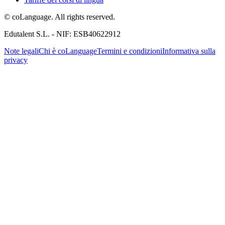
© coLanguage. All rights reserved.
Edutalent S.L. - NIF: ESB40622912
Note legali
Chi è coLanguage
Termini e condizioni
Informativa sulla
privacy