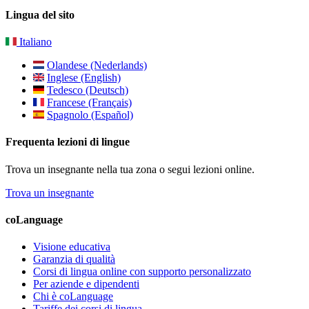
Lingua del sito
Italiano
Olandese (Nederlands)
Inglese (English)
Tedesco (Deutsch)
Francese (Français)
Spagnolo (Español)
Frequenta lezioni di lingue
Trova un insegnante nella tua zona o segui lezioni online.
Trova un insegnante
coLanguage
Visione educativa
Garanzia di qualità
Corsi di lingua online con supporto personalizzato
Per aziende e dipendenti
Chi è coLanguage
Tariffe dei corsi di lingua