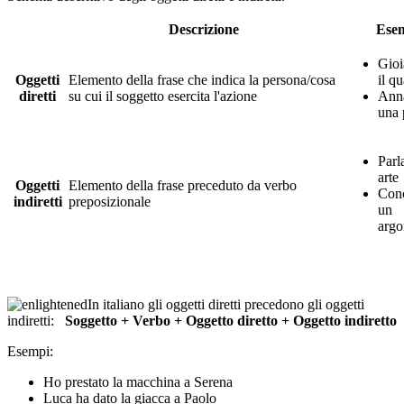
Descrizione
Ese
Gioi
Oggetti
Elemento della frase che indica la persona/cosa
il q
diretti
su cui il soggetto esercita l'azione
Anna
una 
Parl
arte
Oggetti
Elemento della frase preceduto da verbo
Con
indiretti
preposizionale
un
arg
In italiano gli oggetti diretti precedono gli oggetti
indiretti:
Soggetto + Verbo + Oggetto diretto + Oggetto indiretto
Esempi:
Ho prestato la macchina a Serena
Luca ha dato la giacca a Paolo