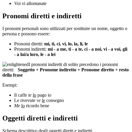
Voi vi allontanate
Pronomi diretti e indiretti
I pronomi personali sono utilizzati per sostituire un nome, oggetto o
persona e possono essere:
Pronomi diretti:
mi, ti, ci, vi, lo, la, li, le
Pronomi indiretti:
mi - a me, ti - a te, ci - a noi, vi - a voi, gli
- a lui/a loro, le - a lei
I pronomi indiretti di solito precedono i pronomi
diretti:
Soggetto + Pronome indiretto + Pronome diretto + resto
della frase
Esempi:
Il caffe
te
lo
pago io
Le rivevute
ve
le
consegno
Me
lo
ricordo bene
Oggetti diretti e indiretti
Schema descrittivo degli oggetti diretti e indiretti.