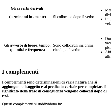
Gli avverbi derivati
Mar
div
(terminanti in -mente)
Si collocano dopo il verbo
Lui
vel
Do
vad
Gli avverbi di luogo, tempo,
Sono collocabili sia prima
pis
quantità e frequenza
che dopo il verbo
Abi
alla
I complementi
I complementi sono determinazioni di varia natura che si
aggiungono al soggetto e al predicato verbale per completare il
significato della frase di conseguenza vengono collocati dopo di
essi.
Questi complementi si suddividono in: