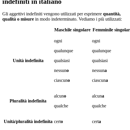
indefiniti in italiano
Gli aggettivi indefiniti vengono utilizzati per esprimere
quantità,
qualità o misure
in modo indeterminato. Vediamo i più utilizzati:
Maschile singolare
Femminile singolar
ogni
ogni
qualunque
qualunque
Unità indefinita
qualsiasi
qualsiasi
nessun
o
nessun
a
ciascun
o
ciascun
a
alcun
o
alcun
a
Pluralità indefinita
qualche
qualche
Unità/pluralità indefinita
cert
o
cert
a