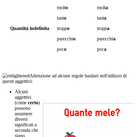
molt
o
molt
a
tant
o
tant
a
Quantità indefinita
tropp
o
tropp
a
parecchi
o
parecchi
a
poc
o
poc
a
Attenzione ad alcune regole basilari nell'utilizzo di
questi aggettivi:
Alcuni
aggettivi
(come
certo
)
possono
assumere
diversi
significati a
seconda che
siano