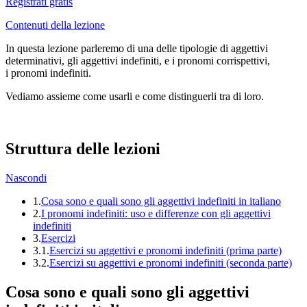
Registrati gratis
Contenuti della lezione
In questa lezione parleremo di una delle tipologie di aggettivi
determinativi, gli aggettivi indefiniti, e i pronomi corrispettivi,
i pronomi indefiniti.
Vediamo assieme come usarli e come distinguerli tra di loro.
Struttura delle lezioni
Nascondi
1.
Cosa sono e quali sono gli aggettivi indefiniti in italiano
2.
I pronomi indefiniti: uso e differenze con gli aggettivi
indefiniti
3.
Esercizi
3.1.
Esercizi su aggettivi e pronomi indefiniti (prima parte)
3.2.
Esercizi su aggettivi e pronomi indefiniti (seconda parte)
Cosa sono e quali sono gli aggettivi