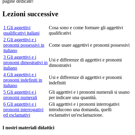
pagine dedicate!
Lezioni successive
1 Gli aggettivi
Cosa sono e come formare gli aggettivi
qualificativi italiani
qualificativi
2 Gli aggettivi e i
pronomi possessivi in
Come usare aggettivi e pronomi possessivi
italiano
3 Gli aggettivi e i
Usi e differenze di aggettivi e pronomi
pronomi dimostrativi in
dimostrativi
italiano
4 Gli aggettivi e i
Usi e differenze di aggettivi e pronomi
pronomi indefiniti in
indefiniti
italiano
5 Gli aggettivi e i
Gli aggettivi e i pronomi numerali si usano
pronomi numerali
per indicare una quantità.
6 Gli aggettivi e i
Gli aggettivi e i pronomi interrogativi
pronomi interrogativi
introducono una domanda, quelli
ed esclamativi
esclamativi un'esclamazione.
I nostri materiali didattici