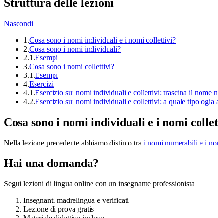
Struttura delle lezioni
Nascondi
1.
Cosa sono i nomi individuali e i nomi collettivi?
2.
Cosa sono i nomi individuali?
2.1.
Esempi
3.
Cosa sono i nomi collettivi?
3.1.
Esempi
4.
Esercizi
4.1.
Esercizio sui nomi individuali e collettivi: trascina il nome 
4.2.
Esercizio sui nomi individuali e collettivi: a quale tipologia
Cosa sono i nomi individuali e i nomi collet
Nella lezione precedente abbiamo distinto tra
i nomi numerabili e i no
Hai una domanda?
Segui lezioni di lingua online con un insegnante professionista
Insegnanti madrelingua e verificati
Lezione di prova gratis
Materiale didattico incluso