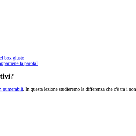
nel box giusto
 appartiene la parola?
tivi?
n numerabili
. In questa lezione studieremo la differenza che c'è tra i nom