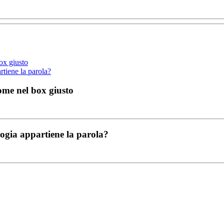
box giusto
artiene la parola?
 nome nel box giusto
ologia appartiene la parola?