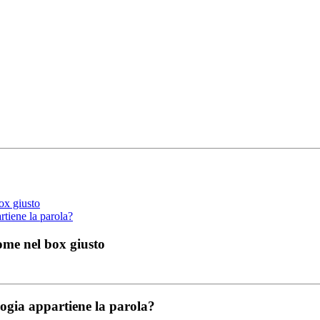
box giusto
artiene la parola?
 nome nel box giusto
ologia appartiene la parola?