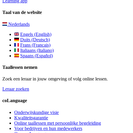
Learning app
Taal van de website
Nederlands
Engels (English)
Duits (Deutsch)
Frans (Français)
Italiaans (Italiano)
Spaans (Español)
Taallessen nemen
Zoek een leraar in jouw omgeving of volg online lessen.
Leraar zoeken
coLanguage
Onderwijskundige visie
Kwaliteitsgarantie
Online taallessen met persoonlijke begeleiding
Voor bedrijven en hun medewerkers