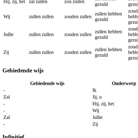
Hij, zij, het
zal zullen
zou zullen
gezuld
gezu
zoud
zullen hebben
Wij
zullen zullen
zouden zullen
hebb
gezuld
gezu
zoud
zullen hebben
Jullie
zullen zullen
zouden zullen
hebb
gezuld
gezu
zoud
zullen hebben
Zij
zullen zullen
zouden zullen
hebb
gezuld
gezu
Gebiedende wijs
Gebiedende wijs
Onderwerp
-
Ik
Zal
Jij, u
-
Hij, zij, het
-
Wij
Zal
Jullie
-
Zij
Infinitief