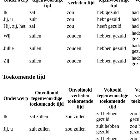
verleden tijd
tijd
tijd
Ik
zal
zou
heb gezuld
had
Jij, u
zult
zou
hebt gezuld
had
Hij, zij, het
zal
zou
heeft gezuld
had
had
Wij
zullen
zouden
hebben gezuld
gez
had
Jullie
zullen
zouden
hebben gezuld
gez
had
Zij
zullen
zouden
hebben gezuld
gez
Toekomende tijd
Onvoltooid
Voltooid
Vo
Onvoltooid
verleden
tegenwoordige
ve
Onderwerp
tegenwoordige
toekomende
toekomende
toe
toekomende tijd
tijd
tijd
zal hebben
zou 
Ik
zal zullen
zou zullen
gezuld
gezu
zult hebben
zou 
Jij, u
zult zullen
zou zullen
gezuld
gezu
zal hebben
zou 