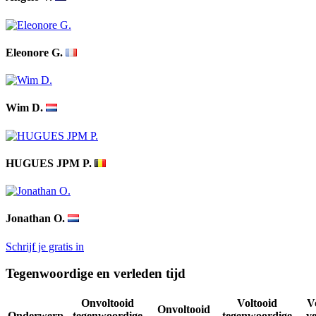
Eleonore G.
Wim D.
HUGUES JPM P.
Jonathan O.
Schrijf je gratis in
Tegenwoordige en verleden tijd
Onvoltooid
Voltooid
V
Onvoltooid
Onderwerp
tegenwoordige
tegenwoordige
v