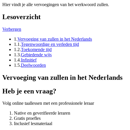
Hier vindt je alle vervoegingen van het werkwoord zullen.
Lesoverzicht
Verbergen
1.
Vervoeging van zullen in het Nederlands
1.1.
Tegenwoordige en verleden tijd
1.2.
Toekomende tijd
1.3.
Gebiedende wijs
1.4.
Infinitief
1.5.
Deelwoorden
Vervoeging van zullen in het Nederlands
Heb je een vraag?
Volg online taallessen met een professionele leraar
Native en geverifieerde leraren
Gratis proefles
Inclusief lesmateriaal