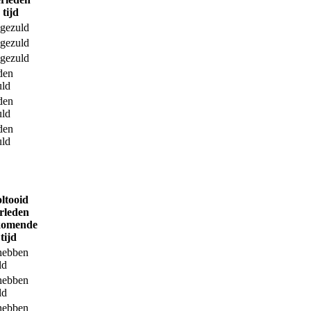
tijd
 gezuld
 gezuld
 gezuld
den
uld
den
uld
den
uld
ltooid
rleden
komende
tijd
hebben
ld
hebben
ld
hebben