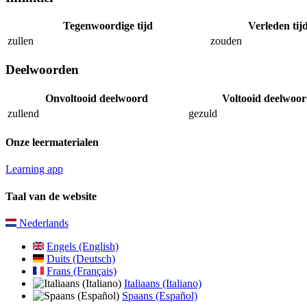
Tegenwoordige tijd
Verleden tij
zullen
zouden
Deelwoorden
Onvoltooid deelwoord
Voltooid deelwoo
zullend
gezuld
Onze leermaterialen
Learning app
Taal van de website
Nederlands
Engels (English)
Duits (Deutsch)
Frans (Français)
Italiaans (Italiano)
Spaans (Español)