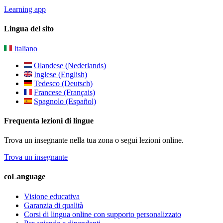
Learning app
Lingua del sito
Italiano
Olandese (Nederlands)
Inglese (English)
Tedesco (Deutsch)
Francese (Français)
Spagnolo (Español)
Frequenta lezioni di lingue
Trova un insegnante nella tua zona o segui lezioni online.
Trova un insegnante
coLanguage
Visione educativa
Garanzia di qualità
Corsi di lingua online con supporto personalizzato