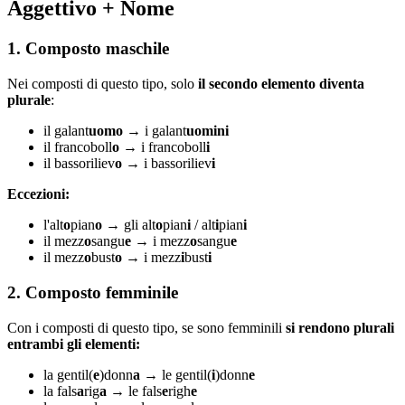
Aggettivo + Nome
1. Composto maschile
Nei composti di questo tipo, solo
il secondo elemento diventa
plurale
:
il galant
uomo
→ i galant
uomini
il francoboll
o
→ i francoboll
i
il bassoriliev
o
→ i bassoriliev
i
Eccezioni:
l'alt
o
pian
o
→ gli alt
o
pian
i
/ alt
i
pian
i
il mezz
o
sangu
e
→ i mezz
o
sangu
e
il mezz
o
bust
o
→ i mezz
i
bust
i
2. Composto femminile
Con i composti di questo tipo, se sono femminili
si rendono plurali
entrambi gli elementi:
la gentil(
e
)donn
a
→ le gentil(
i
)donn
e
la fals
a
rig
a
→ le fals
e
righ
e