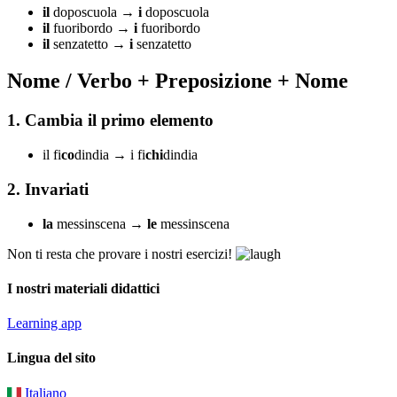
il
doposcuola →
i
doposcuola
il
fuoribordo →
i
fuoribordo
il
senzatetto →
i
senzatetto
Nome / Verbo + Preposizione + Nome
1. Cambia il primo elemento
il fi
co
dindia → i fi
chi
dindia
2. Invariati
la
messinscena →
le
messinscena
Non ti resta che provare i nostri esercizi!
I nostri materiali didattici
Learning app
Lingua del sito
Italiano