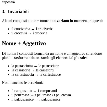
caposala
3. Invariabili
Alcuni composti nome + nome
non variano in numero
, tra questi:
il
cruciverba →
i
cruciverba
il
crocevia →
i
crocevia
Nome + Aggettivo
Di norma i composti formati da un nome e un aggettivo si rendono
plurali
trasformando entrambi gli elementi al plurale
:
la past
a
sciutt
a
→ le past
e
sciutt
e
la cass
a
fort
e
→ le cass
e
fort
i
la cart
a
stracci
a
→ le cart
e
stracc
e
Non mancano le eccezioni:
il camp
o
sant
o
→ i camp
o
sant
i
il pell
e
ross
a
→ i pell
i
ross
e
/ i pell
e
ross
a
il palc
o
scenic
o
→ i palc
o
scenic
i