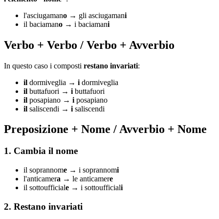
l'asciugaman
o
→ gli asciugaman
i
il baciaman
o
→ i baciaman
i
Verbo + Verbo / Verbo + Avverbio
In questo caso i composti
restano invariati
:
il
dormiveglia →
i
dormiveglia
il
buttafuori →
i
buttafuori
il
posapiano →
i
posapiano
il
saliscendi →
i
saliscendi
Preposizione + Nome / Avverbio + Nome
1. Cambia il nome
il soprannom
e
→ i soprannom
i
l'anticamer
a
→ le anticamer
e
il sottoufficial
e
→ i sottoufficial
i
2. Restano invariati