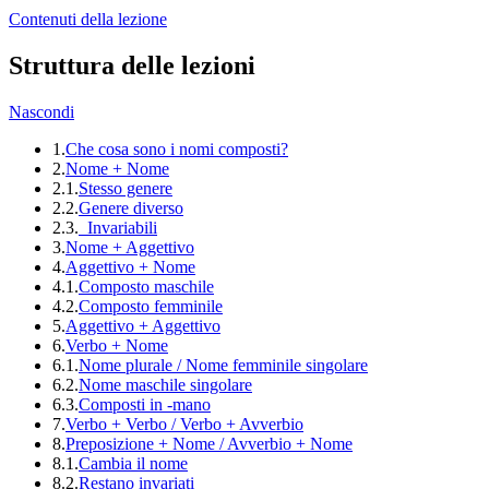
Contenuti della lezione
Struttura delle lezioni
Nascondi
1.
Che cosa sono i nomi composti?
2.
Nome + Nome
2.1.
Stesso genere
2.2.
Genere diverso
2.3.
Invariabili
3.
Nome + Aggettivo
4.
Aggettivo + Nome
4.1.
Composto maschile
4.2.
Composto femminile
5.
Aggettivo + Aggettivo
6.
Verbo + Nome
6.1.
Nome plurale / Nome femminile singolare
6.2.
Nome maschile singolare
6.3.
Composti in -mano
7.
Verbo + Verbo / Verbo + Avverbio
8.
Preposizione + Nome / Avverbio + Nome
8.1.
Cambia il nome
8.2.
Restano invariati