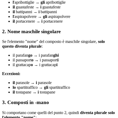
l
'apribottiglie →
gli
apribottiglie
il
guastafeste →
i
guastafeste
il
battipanni →
i
battipanni
l
'aspirapolvere →
gli
aspirapolvere
il
portacenere →
i
portacenere
2. Nome maschile singolare
Se l'elemento "nome" del composto è maschile singolare,
solo
questo diventa plurale
:
il parafan
go
→ i parafan
ghi
il passaport
o
→ i passaport
i
il grattacap
o
→ i grattacap
i
Eccezioni:
il
parasole →
i
parasole
lo
spartitraffico →
gli
spartitraffico
il
tostapane →
i
tostapane
3. Composti in -mano
Si comportano come quelli del punto 2, quindi
diventa plurale solo
l'elemento "nome"
: