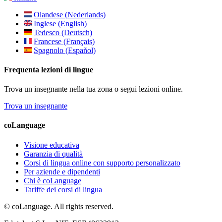
Olandese (Nederlands)
Inglese (English)
Tedesco (Deutsch)
Francese (Français)
Spagnolo (Español)
Frequenta lezioni di lingue
Trova un insegnante nella tua zona o segui lezioni online.
Trova un insegnante
coLanguage
Visione educativa
Garanzia di qualità
Corsi di lingua online con supporto personalizzato
Per aziende e dipendenti
Chi è coLanguage
Tariffe dei corsi di lingua
© coLanguage. All rights reserved.