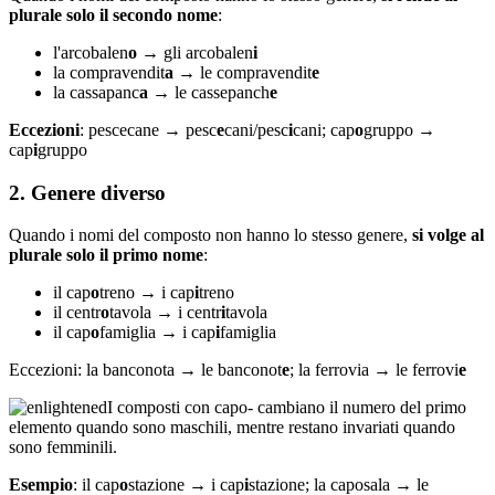
plurale solo il secondo nome
:
l'arcobalen
o
→ gli arcobalen
i
la compravendit
a
→ le compravendit
e
la cassapanc
a
→ le cassepanch
e
Eccezioni
: pescecane → pesc
e
cani/pesc
i
cani; cap
o
gruppo →
cap
i
gruppo
2. Genere diverso
Quando i nomi del composto non hanno lo stesso genere,
si volge al
plurale solo il primo nome
:
il cap
o
treno → i cap
i
treno
il centr
o
tavola → i centr
i
tavola
il cap
o
famiglia → i cap
i
famiglia
Eccezioni: la banconota → le banconot
e
; la ferrovia → le ferrovi
e
I composti con capo- cambiano il numero del primo
elemento quando sono maschili, mentre restano invariati quando
sono femminili.
Esempio
: il cap
o
stazione → i cap
i
stazione; la caposala → le