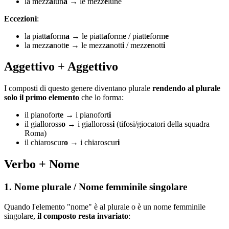
la mezz
a
lun
a
→ le mezz
e
lune
Eccezioni
:
la piatt
a
form
a
→ le piatt
a
form
e
/ piatt
e
form
e
la mezz
a
nott
e
→ le mezz
a
nott
i
/ mezz
e
nott
i
Aggettivo + Aggettivo
I composti di questo genere diventano plurale
rendendo al plurale
solo il primo elemento
che lo forma:
il pianofort
e
→ i pianofort
i
il gialloross
o
→ i gialloross
i
(tifosi/giocatori della squadra
Roma)
il chiaroscur
o
→ i chiaroscur
i
Verbo + Nome
1. Nome plurale / Nome femminile singolare
Quando l'elemento "nome" è al plurale o è un nome femminile
singolare,
il composto resta invariato
: