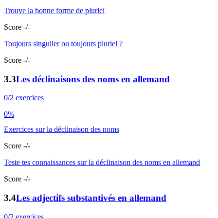
Trouve la bonne forme de pluriel
Score -/-
Toujours singulier ou toujours pluriel ?
Score -/-
3.3
Les déclinaisons des noms en allemand
0/2 exercices
0%
Exercices sur la déclinaison des noms
Score -/-
Teste tes connaissances sur la déclinaison des noms en allemand
Score -/-
3.4
Les adjectifs substantivés en allemand
0/2 exercices