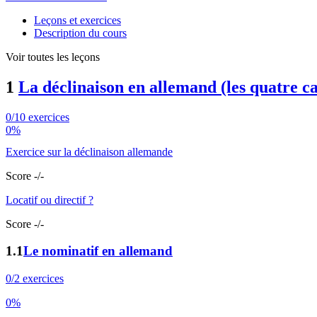
Leçons et exercices
Description du cours
Voir toutes les leçons
1
La déclinaison en allemand (les quatre ca
0/10 exercices
0%
Exercice sur la déclinaison allemande
Score -/-
Locatif ou directif ?
Score -/-
1.1
Le nominatif en allemand
0/2 exercices
0%