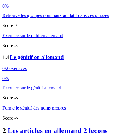
0%
Retrouve les groupes nominaux au datif dans ces phrases
Score -/-
Exercice sur le datif en allemand
Score -/-
1.4
Le génitif en allemand
0/2 exercices
0%
Exercice sur le génitif allemand
Score -/-
Forme le génitif des noms propres
Score -/-
2
Les articles en allemand
2 leçons